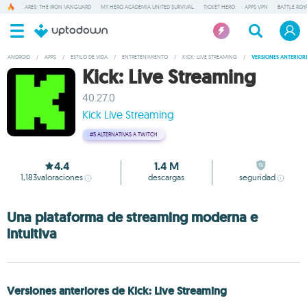
ARES: THE IRON VANGUARD
MY HERO ACADEMIA UNITED SURVIVAL
TICKET HERO
APPS VPN
BATTLE ROY
ANDROID
/
APPS
/
ESTILO DE VIDA
/
ENTRETENIMIENTO
/
KICK: LIVE STREAMING
/
VERSIONES ANTERIOR
Kick: Live Streaming
40.27.0
Kick Live Streaming
#5
ALTERNATIVAS A TWITCH
4.4
1.4 M
1,183
valoraciones
descargas
seguridad
Una plataforma de streaming moderna e
intuitiva
Versiones anteriores de Kick: Live Streaming