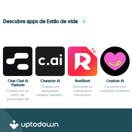
Descubre apps de Estilo de vida
Chai: Chat AI
Character AI
ReelShort
Crushon AI
Platform
Chatea con
Descubre tu
Conversa con
Chatea con un
personajes
nueva serie
múltiples chatbots
sinfín de
creados mediante
favorita en
personajes de
IA
formato reels
fantasía