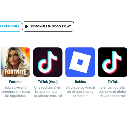
AS VERSIONES
DISPONIBLE EN GOOGLE PLAY
Fortnite
TikTok (Asia)
Roblox
TikTok
Sobrevive a la
Una red social en
Un universo virtual
Bienvenido a la
tormenta y al resto
la que compartir
en el que crear y
comunidad global
de jugadores
tu talento musical
compartir
de vídeos cortos
experiencias