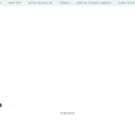
O
APPS VPN
BATTLE ROYALE GD
TREBLO
APPS DE CÓDIGO ABIERTO
EURO TRUCK
a
PUBLICIDAD