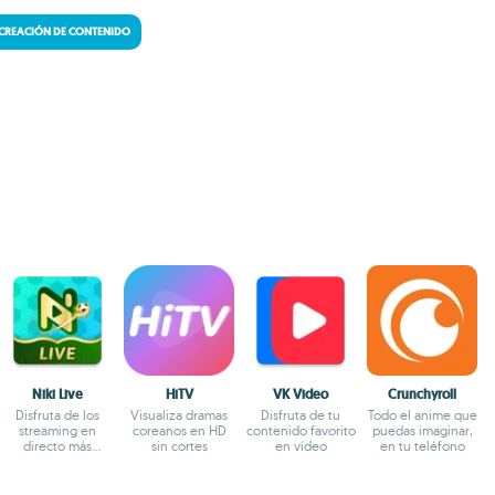
CREACIÓN DE CONTENIDO
Niki Live
HiTV
VK Video
Crunchyroll
Disfruta de los
Visualiza dramas
Disfruta de tu
Todo el anime que
streaming en
coreanos en HD
contenido favorito
puedas imaginar,
directo más
sin cortes
en vídeo
en tu teléfono
divertidos