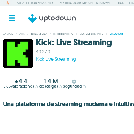
ARES: THE IRON VANGUARD
MY HERO ACADEMIA UNITED SURVIVAL
TICKET HER
ANDROID
/
APPS
/
ESTILO DE VIDA
/
ENTRETENIMIENTO
/
KICK: LIVE STREAMING
/
DESCARGAR
Kick: Live Streaming
40.27.0
Kick Live Streaming
4.4
1.4 M
1,183
valoraciones
descargas
seguridad
Una plataforma de streaming moderna e intuitiv