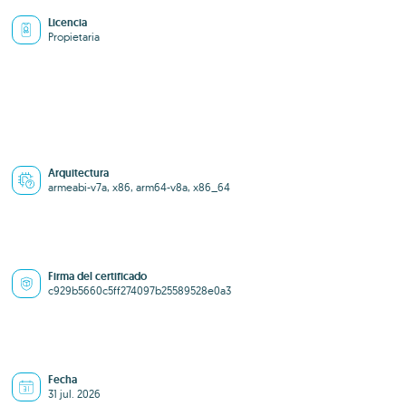
Licencia
Propietaria
Arquitectura
armeabi-v7a, x86, arm64-v8a, x86_64
Firma del certificado
c929b5660c5ff274097b25589528e0a3
Fecha
31 jul. 2026