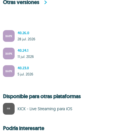
Otras versiones
40.26.0
XAPK
28 jul. 2026
40.24.1
XAPK
11 jul. 2026
40.23.0
XAPK
5 jul. 2026
Disponible para otras plataformas
KICK - Live Streaming para iOS
Podría interesarte