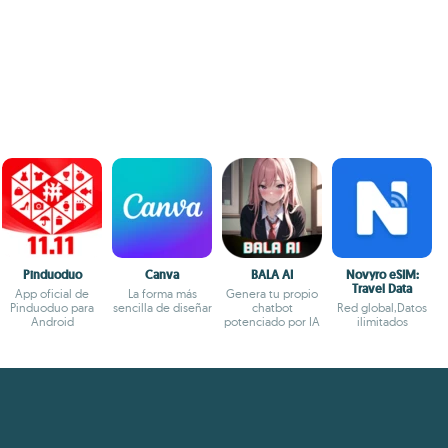
Pinduoduo
Canva
BALA AI
Novyro eSIM:
Travel Data
App oficial de
La forma más
Genera tu propio
Pinduoduo para
sencilla de diseñar
chatbot
Red global,Datos
Android
potenciado por IA
ilimitados