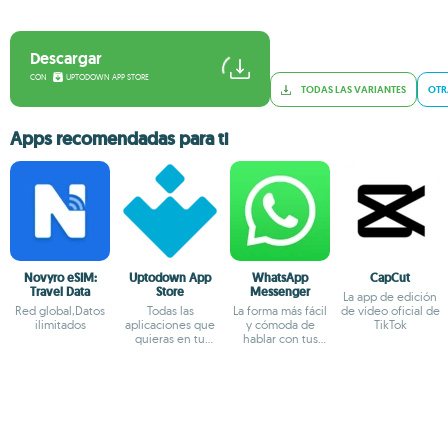
Descargar
CON
UPTODOWN APP STORE
TODAS LAS VARIANTES
OTR
Apps recomendadas para ti
Novyro eSIM:
Uptodown App
WhatsApp
CapCut
Travel Data
Store
Messenger
La app de edición
Red global,Datos
Todas las
La forma más fácil
de vídeo oficial de
ilimitados
aplicaciones que
y cómoda de
TikTok
quieras en tu
hablar con tus
terminal Android
amigos