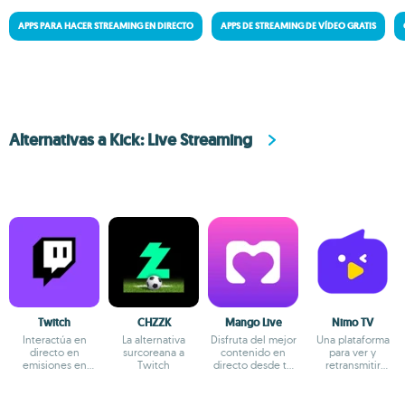
APPS PARA HACER STREAMING EN DIRECTO
APPS DE STREAMING DE VÍDEO GRATIS
Alternativas a Kick: Live Streaming
Twitch
CHZZK
Mango Live
Nimo TV
Interactúa en
La alternativa
Disfruta del mejor
Una plataforma
directo en
surcoreana a
contenido en
para ver y
emisiones en
Twitch
directo desde tu
retransmitir
directo de juegos,
smartphone
videojuegos en
chat y más
directo