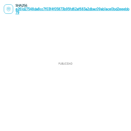
SHA256
e261d27548da8cc7f03f4f05873b95fd62af683a2dbac09ab1ace0bd2eeebb
79
PUBLICIDAD